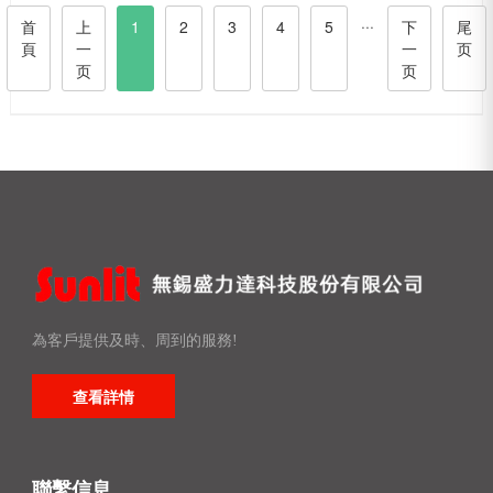
···
首
上
1
2
3
4
5
下
尾
頁
一
一
页
页
页
為客戶提供及時、周到的服務!
查看詳情
聯繫信息