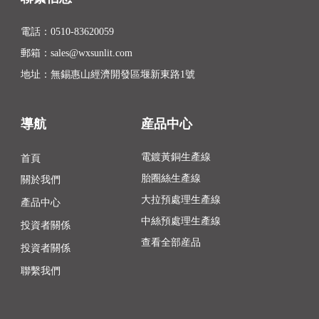
電話：
0510-83620059
郵箱：
sales@wxsunlit.com
地址：無錫惠山經濟開發區堰新東路1號
導航
産品中心
首頁
電鍍黃銅生產線
胎圈絲生產線
關於我們
大拉預處理生產線
產品中心
中絲預處理生產線
投資者關係
查看全部産品
投資者關係
聯繫我們