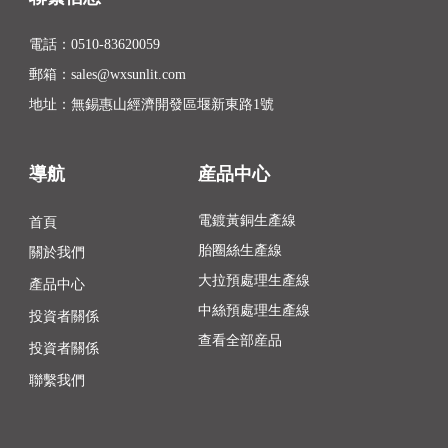
電話：
0510-83620059
郵箱：
sales@wxsunlit.com
地址：無錫惠山經濟開發區堰新東路1號
導航
産品中心
首頁
電鍍黃銅生產線
胎圈絲生產線
關於我們
大拉預處理生產線
產品中心
中絲預處理生產線
投資者關係
查看全部産品
投資者關係
聯繫我們