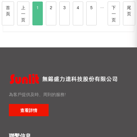
···
首
上
1
2
3
4
5
下
尾
頁
一
一
页
页
页
為客戶提供及時、周到的服務!
查看詳情
聯繫信息